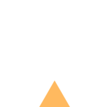
КАРЕТКА ПЕРЕМЕЩЕНИЯ ЗАГОТОВОК
1
КАРЕТКА ПЕРЕМЕЩЕНИЯ ЗАГОТОВОК
2
РАМЫ ТЕЛЕЖЕК НА ПОКРАСКУ
РАМЫ ТЕЛЕЖЕК С ПОКРАСКИ
ТЕЛЕЖКА ЛАБОРАТОРНАЯ 1
ТЕЛЕЖКА ЛАБОРАТОРНАЯ 2